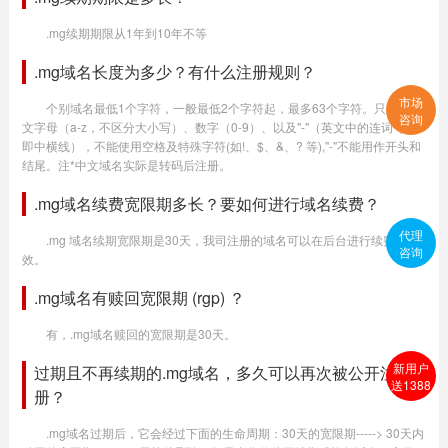
.mg续期期限从1年到10年不等
.mg域名长度为多少？有什么注册规则？
市场
个别域名最低1个字符，一般最低2个字符起，最多63个字符。只提供英
咨询
文字母（a-z，不区分大小写）、数字（0-9）、以及"-"（英文中的连词号，
即中横线），不能使用空格及特殊字符(如!、$、&、? 等),"-"不能用作开头和
结尾。注*中文域名实际是转码后注册。
.mg域名续费宽限期多长？要如何进行域名续费？
代理
.mg 域名续期宽限期是30天，我司注册的域名可以在后台进行续费生
咨询
效。
.mg域名有赎回宽限期 (rgp) ？
有，.mg域名赎回的宽限期是30天。
新用户
过期且不再续期的.mg域名，多久可以再次被公开注
送1388
册？
.mg域名过期后，它会经过下面的生命周期：30天的宽限期-----> 30天内