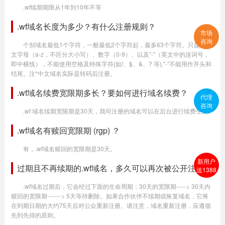
.wf续期期限从1年到10年不等
.wf域名长度为多少？有什么注册规则？
市场
咨询
个别域名最低1个字符，一般最低2个字符起，最多63个字符。只提供英
文字母（a-z，不区分大小写）、数字（0-9）、以及"-"（英文中的连词号，
即中横线），不能使用空格及特殊字符(如!、$、&、? 等),"-"不能用作开头和
结尾。注*中文域名实际是转码后注册。
.wf域名续费宽限期多长？要如何进行域名续费？
代理
咨询
.wf 域名续期宽限期是30天，我司注册的域名可以在后台进行续费生效。
.wf域名有赎回宽限期 (rgp) ？
有，.wf域名赎回的宽限期是30天。
新用户
过期且不再续期的.wf域名，多久可以再次被公开注册？
送1388
.wf域名过期后，它会经过下面的生命周期：30天的宽限期-----> 30天内
赎回的宽限期-------> 5天等待删除。如果合作伙伴不续期或恢复域名，它将
在到期日期的大约75天后对公众重新注册。请注意，域名重新注册，应遵循
先到先得的原则。