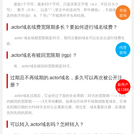
最低1个字符，最多63个字符。只提供英文字母（a-z，不区分大小
写）、数字（0-9）、以及"-"（英文中的连词号，即中横线），不能使用空格
市场
及特殊字符(如!、&、? 等),"-"不能用作开头和结尾。
咨询
.actor域名续费宽限期多长？要如何进行域名续费？
.actor 域名续期宽限期是30天，我司注册的域名可以在后台进行续费生
效。
代理
咨询
.actor域名有赎回宽限期 (rgp) ？
有，.actor域名赎回的宽限期是30天。
过期且不再续期的.actor域名，多久可以再次被公开注
册？
新用户
送1388
.actor域名过期后，它会经过下面的生命周期：30天的宽限期-----> 15天
内赎回的宽限期------->3天等待删除。如果合作伙伴不续期或恢复域名，它将
在到期日期的大约48天后对公众重新注册。请注意，域名重新注册，应遵循
先到先得的原则。
可以转入.actor域名吗？怎样转入？