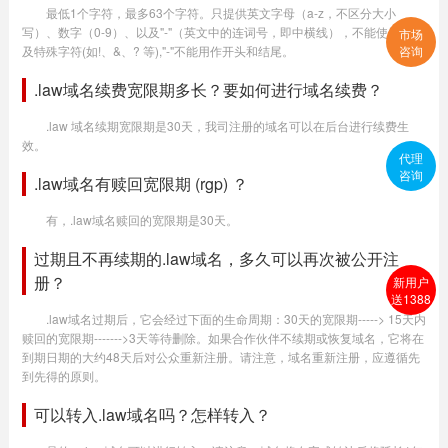
最低1个字符，最多63个字符。只提供英文字母（a-z，不区分大小
写）、数字（0-9）、以及"-"（英文中的连词号，即中横线），不能使用空格
市场
及特殊字符(如!、&、? 等),"-"不能用作开头和结尾。
咨询
.law域名续费宽限期多长？要如何进行域名续费？
.law 域名续期宽限期是30天，我司注册的域名可以在后台进行续费生
效。
代理
咨询
.law域名有赎回宽限期 (rgp) ？
有，.law域名赎回的宽限期是30天。
过期且不再续期的.law域名，多久可以再次被公开注
册？
新用户
送1388
.law域名过期后，它会经过下面的生命周期：30天的宽限期-----> 15天内
赎回的宽限期------->3天等待删除。如果合作伙伴不续期或恢复域名，它将在
到期日期的大约48天后对公众重新注册。请注意，域名重新注册，应遵循先
到先得的原则。
可以转入.law域名吗？怎样转入？