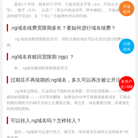
最低1个字符，最多63个字符。只提供英文字母（a-z，不区分大小
市场
写）、数字（0-9）、以及"-"（英文中的连词号，即中横线），不能使用空格
咨询
及特殊字符(如!、&、? 等),"-"不能用作开头和结尾。
.ng域名续费宽限期多长？要如何进行域名续费？
.ng 域名续期宽限期是30天，我司注册的域名可以在后台进行续费生
代理
效。
咨询
.ng域名有赎回宽限期 (rgp) ？
有，.ng域名赎回的宽限期是30天。
过期且不再续期的.ng域名，多久可以再次被公开注册？
新用户
送1388
.ng域名过期后，它会经过下面的生命周期：30天的宽限期-----> 15天内
赎回的宽限期------->3天等待删除。如果合作伙伴不续期或恢复域名，它将在
到期日期的大约48天后对公众重新注册。请注意，域名重新注册，应遵循先
到先得的原则。
可以转入.ng域名吗？怎样转入？
是的，.ng域名可以进行转入。请注意，域名将在完成转让后将延长1年
有效期。