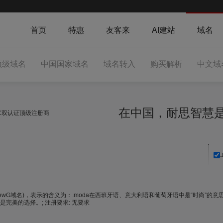
首页
特惠
友客来
AI建站
域名
顶级域名
中国国家域名
域名转入
购买解析
中文域
在中国，耐思智
NIC双认证顶级注册商
newG域名)，表示的含义为：.moda在西班牙语、意大利语和葡萄牙语中是“时尚”
是完美的选择。; 注册要求: 无要求