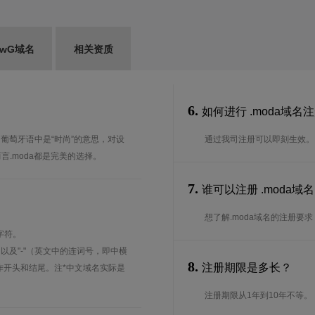
ewG域名
相关资质
6.
如何进行 .moda域名
语和葡萄牙语中是“时尚”的意思，对设
通过我司注册可以即刻生效。
.moda都是完美的选择。
7.
谁可以注册 .moda
想了解.moda域名的注册要求
字符。
、以及"-"（英文中的连词号，即中横
8.
注册期限是多长？
能用作开头和结尾。注*中文域名实际是
注册期限从1年到10年不等。