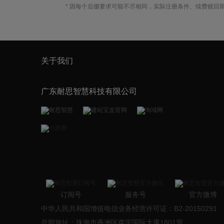
* 因每个后缀要求可能不尽相同，实际注册条件、续费赎回
关于我们
广东耐思智慧科技有限公司
订阅号
服务号
官方微博
中华人民共和国增值电信业务经营许可证：B2-20150291
总部地址：珠海市香洲区森宇国际大厦1801室