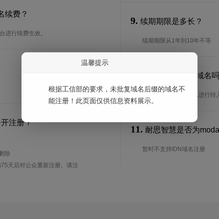
名续费？
9.
续期期限是多长？
后台进行续费生效。
续期期限从1年到10年不等
温馨提示
10.
可以转入moda域名
根据工信部的要求，未批复域名后缀的域名不
是的，moda域名可以进行
能注册！此页面仅供信息资料展示。
公开注册？
11.
耐思智慧是否为moda
暂时不支持IDN域名注册
待删除
75天后对公众重新注册。请注