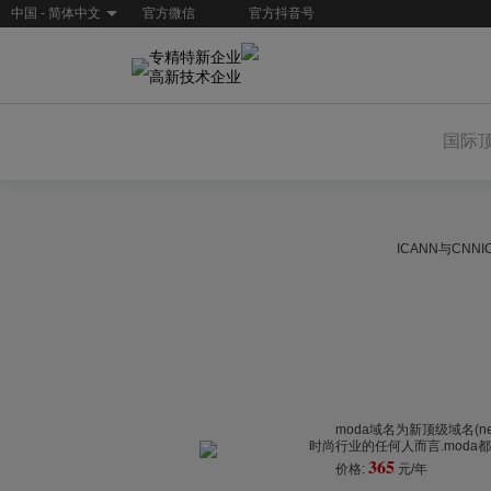
中国 - 简体中文
官方微信
官方抖音号
专精特新企业
高新技术企业
国际
ICANN与CN
moda域名为新顶级域名(
时尚行业的任何人而言.moda都
365
价格:
元/年