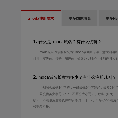
.moda注册要求
更多国别域名
更多N
1.
什么是 .moda域名？有什么优势？
moda域名表示的含义为: .moda在西班牙语、意大利
计师、零售商、模特、制造商，摄影师，时尚行业的任何人而言
2.
moda域名长度为多少？有什么注册规则？
个别域名最低1个字符，一般最低2个字符起，最多63个
只提供英文字母（a-z，不区分大小写）、数字（0-9）
线），不能使用空格及特殊字符(如!、$、&、? 等),"-"不
转码后注册。