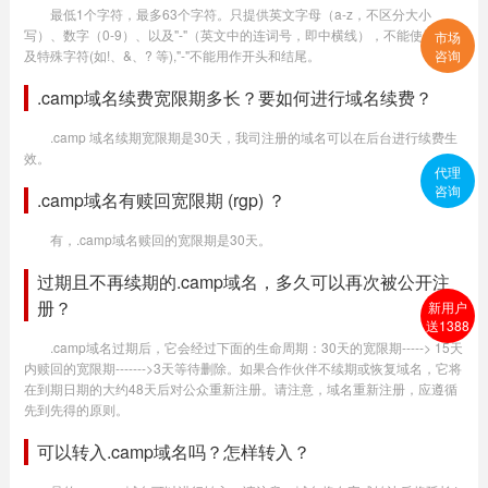
最低1个字符，最多63个字符。只提供英文字母（a-z，不区分大小
写）、数字（0-9）、以及"-"（英文中的连词号，即中横线），不能使用空格
市场
及特殊字符(如!、&、? 等),"-"不能用作开头和结尾。
咨询
.camp域名续费宽限期多长？要如何进行域名续费？
.camp 域名续期宽限期是30天，我司注册的域名可以在后台进行续费生
效。
代理
咨询
.camp域名有赎回宽限期 (rgp) ？
有，.camp域名赎回的宽限期是30天。
过期且不再续期的.camp域名，多久可以再次被公开注
册？
新用户
送1388
.camp域名过期后，它会经过下面的生命周期：30天的宽限期-----> 15天
内赎回的宽限期------->3天等待删除。如果合作伙伴不续期或恢复域名，它将
在到期日期的大约48天后对公众重新注册。请注意，域名重新注册，应遵循
先到先得的原则。
可以转入.camp域名吗？怎样转入？