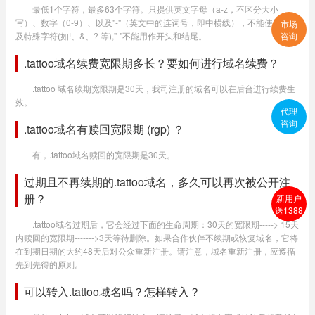
最低1个字符，最多63个字符。只提供英文字母（a-z，不区分大小
写）、数字（0-9）、以及"-"（英文中的连词号，即中横线），不能使用空格
市场
及特殊字符(如!、&、? 等),"-"不能用作开头和结尾。
咨询
.tattoo域名续费宽限期多长？要如何进行域名续费？
.tattoo 域名续期宽限期是30天，我司注册的域名可以在后台进行续费生
效。
代理
咨询
.tattoo域名有赎回宽限期 (rgp) ？
有，.tattoo域名赎回的宽限期是30天。
过期且不再续期的.tattoo域名，多久可以再次被公开注
册？
新用户
送1388
.tattoo域名过期后，它会经过下面的生命周期：30天的宽限期-----> 15天
内赎回的宽限期------->3天等待删除。如果合作伙伴不续期或恢复域名，它将
在到期日期的大约48天后对公众重新注册。请注意，域名重新注册，应遵循
先到先得的原则。
可以转入.tattoo域名吗？怎样转入？